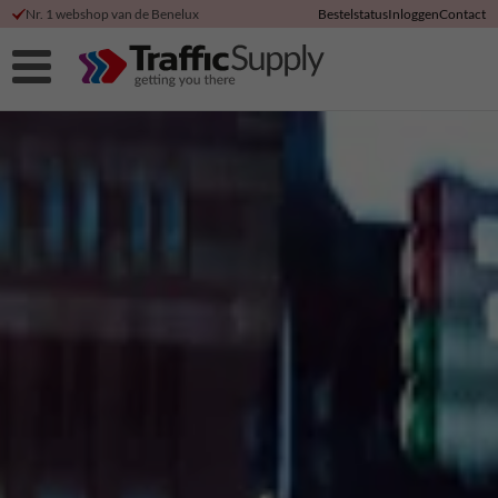
Nr. 1 webshop van de Benelux
Bestelstatus
Inloggen
Contact
Hoge klanttevredenheid
Korting bij directe betaling
Duurzame productie