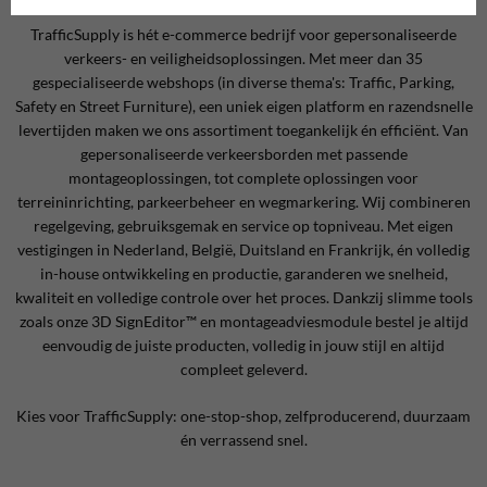
TrafficSupply is hét e-commerce bedrijf voor gepersonaliseerde
verkeers- en veiligheidsoplossingen. Met meer dan 35
gespecialiseerde webshops (in diverse thema's:
Traffic, Parking,
Safety en Street Furniture)
, een uniek eigen platform en razendsnelle
levertijden maken we ons assortiment toegankelijk én efficiënt. Van
gepersonaliseerde verkeersborden met passende
montageoplossingen, tot complete oplossingen voor
terreininrichting, parkeerbeheer en wegmarkering. Wij combineren
regelgeving, gebruiksgemak en service op topniveau. Met eigen
vestigingen in Nederland, België, Duitsland en Frankrijk, én volledig
in-house ontwikkeling en productie, garanderen we snelheid,
kwaliteit en volledige controle over het proces. Dankzij slimme tools
zoals onze 3D SignEditor™ en montageadviesmodule bestel je altijd
eenvoudig de juiste producten, volledig in jouw stijl en altijd
compleet geleverd.
Kies voor TrafficSupply: one-stop-shop, zelfproducerend, duurzaam
én verrassend snel.