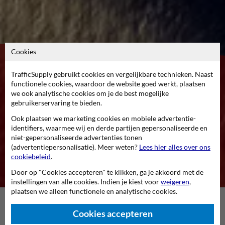
Cookies
getting you there
TrafficSupply gebruikt cookies en vergelijkbare technieken. Naast
functionele cookies, waardoor de website goed werkt, plaatsen
we ook analytische cookies om je de best mogelijke
gebruikerservaring te bieden.
zoek een product...
Ook plaatsen we marketing cookies en mobiele advertentie-
identifiers, waarmee wij en derde partijen gepersonaliseerde en
Doorzoek onze webshops
niet-gepersonaliseerde advertenties tonen
met 19.938 artikelen
(advertentiepersonalisatie). Meer weten?
Lees hier alles over ons
cookiebeleid
.
Door op "Cookies accepteren" te klikken, ga je akkoord met de
instellingen van alle cookies. Indien je kiest voor
weigeren
,
plaatsen we alleen functionele en analytische cookies.
Dé online specialist in verkeers- en
Cookies accepteren
veiligheidsmaterialen