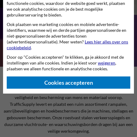
functionele cookies, waardoor de website goed werkt, plaatsen
we ook analytische cookies om je de best mogelijke
gebruikerservaring te bieden.
Ook plaatsen we marketing cookies en mobiele advertentie-
Safety
identifiers, waarmee wij en derde partijen gepersonaliseerde en
niet-gepersonaliseerde advertenties tonen
Veiligheidsborden en afzetmaterialen
(advertentiepersonalisatie). Meer weten?
Lees hier alles over ons
cookiebeleid
.
Door op "Cookies accepteren" te klikken, ga je akkoord met de
instellingen van alle cookies. Indien je kiest voor
weigeren
,
plaatsen we alleen functionele en analytische cookies.
Veiligheid voorop
Cookies accepteren
Rondom bouwplaatsen, in magazijnen en op buitenterreinen staat
veiligheid en bescherming van mens en materiaal voorop.
TrafficSupply levert en plaatst een ruim assortiment rampalen,
aanrijbeveiligingen en hoekbeschermers die je machines, stellages en
gebouwen beschermen. Onze roestvast stalen verkeersspiegels en
duurzame vluchtroute- en waarschuwingsborden dragen bij aan een
veilige werkomgeving.