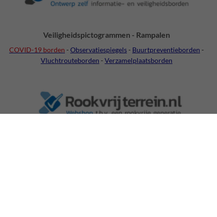
Veiligheidspictogrammen - Rampalen
COVID-19 borden
-
Observatiespiegels
-
Buurtpreventieborden
-
Vluchtrouteborden
-
Verzamelplaatsborden
Rookvrije Terreinen
Rookvrije Scholen
-
Rookvije Sportclubs
Samenwerkingspartner van Gezondheidsfondsen voor ROOKVRIJ