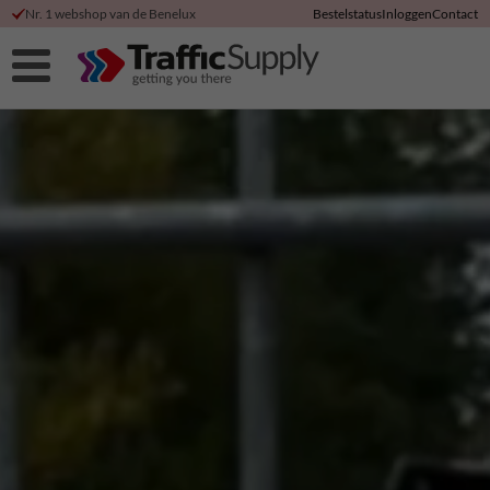
Nr. 1 webshop van de Benelux
Bestelstatus
Inloggen
Contact
Hoge klanttevredenheid
Korting bij directe betaling
Duurzame productie