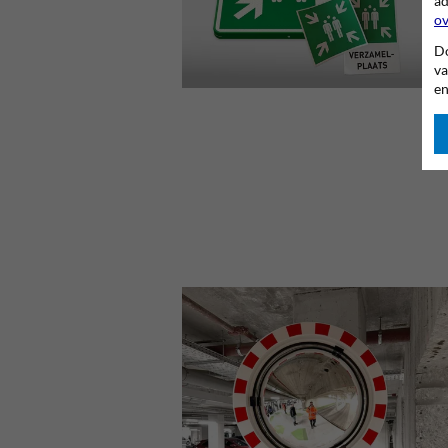
ad
ov
Do
va
en