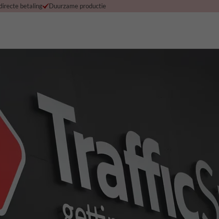
 directe betaling
Duurzame productie