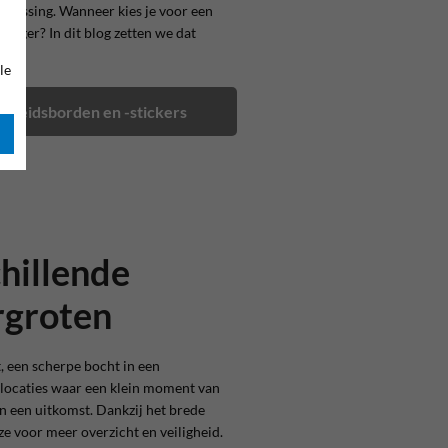
oepassing. Wanneer kies je voor een
ndiger? In dit blog zetten we dat
le
ligheidsborden en -stickers
chillende
rgroten
t, een scherpe bocht in een
l locaties waar een klein moment van
n een uitkomst. Dankzij het brede
e voor meer overzicht en veiligheid.