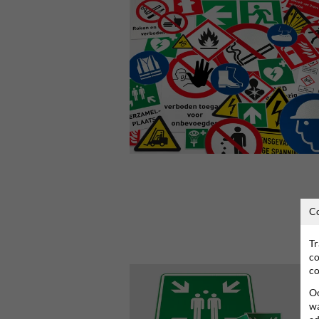
C
Tr
co
co
Oo
wa