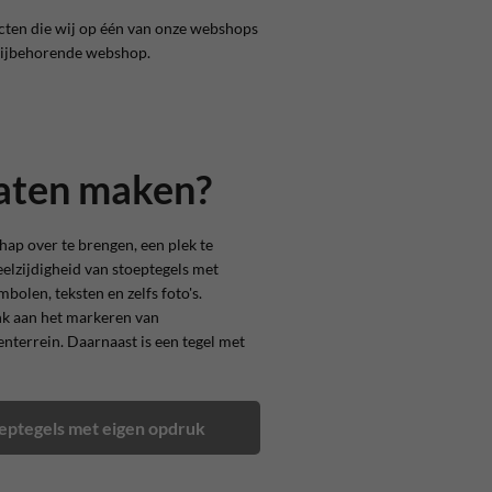
cten die wij op één van onze webshops
e bijbehorende webshop.
laten maken?
ap over te brengen, een plek te
eelzijdigheid van
stoeptegels met
olen, teksten en zelfs foto's.
nk aan het markeren van
nterrein. Daarnaast is een tegel met
oeptegels met eigen opdruk