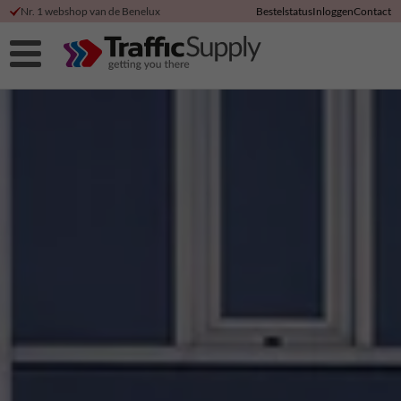
Nr. 1 webshop van de Benelux
Bestelstatus
Inloggen
Contact
Hoge klanttevredenheid
Korting bij directe betaling
Duurzame productie