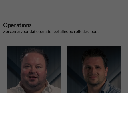
Operations
Zorgen ervoor dat operationeel alles op rolletjes loopt
Koen
Elmer
Chief Operational Excellence
Operations manager