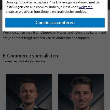
Door op "Cookies accepteren" te klikken, ga je akkoord met de
instellingen van alle cookies. Indien je kiest voor
weigeren
,
plaatsen we alleen functionele en analytische cookies.
Team TrafficSupply NL
Cookies accepteren
Werk je samen met TrafficSupply in Nederland? Dan is de kans groot
dat je contact krijgt met één van de onderstaande toppers:
E-Commerce specialisten
Exceed expectations, always.