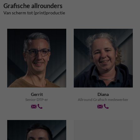
Grafische allrounders
Van scherm tot (print)productie
Gerrit
Diana
Senior DTP-er
Allround Grafisch medewerker