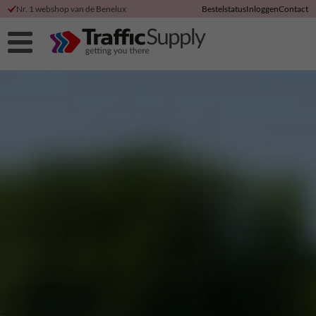
Nr. 1 webshop van de Benelux
Bestelstatus
Inloggen
Contact
Hoge klanttevredenheid
Korting bij directe betaling
Duurzame productie