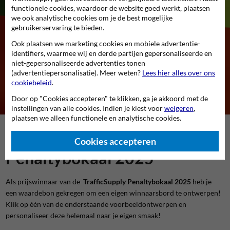
functionele cookies, waardoor de website goed werkt, plaatsen
we ook analytische cookies om je de best mogelijke
gebruikerservaring te bieden.
Ook plaatsen we marketing cookies en mobiele advertentie-
Prijswinnaars
identifiers, waarmee wij en derde partijen gepersonaliseerde en
niet-gepersonaliseerde advertenties tonen
TrafficSupply Penaltybokaal 2025
(advertentiepersonalisatie). Meer weten?
Lees hier alles over ons
cookiebeleid
.
Door op "Cookies accepteren" te klikken, ga je akkoord met de
instellingen van alle cookies. Indien je kiest voor
weigeren
,
plaatsen we alleen functionele en analytische cookies.
Prijswinnaars TrafficSupply
Cookies accepteren
Penaltybokaal 2025
Als prijswinnaar van de
TrafficSupply Penaltybokaal 2025
heb je
een waardebon gekregen om een eigen winnaarsbord te ontwerpen!
Klik op één van de onderstaande voorbeeldontwerpen en
personaliseer deze helemaal naar je eigen smaak!