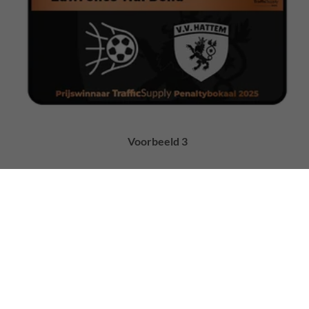
Voorbeeld 3
TrafficSupply Netherlands B.V., Populierenlaan 7, Hattem, NL
Volg ons